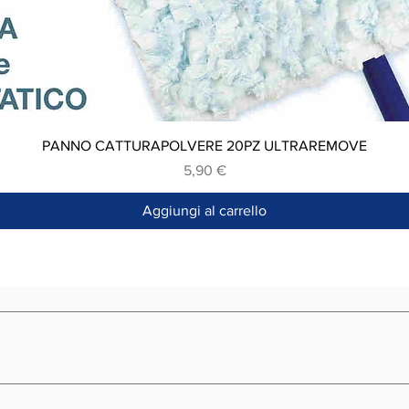
Vista rapida
PANNO CATTURAPOLVERE 20PZ ULTRAREMOVE
Prezzo
5,90 €
Aggiungi al carrello