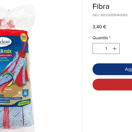
Fibra
SKU: 8033669040065
Prezzo
3,40 €
Quantità
*
Agg