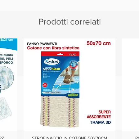
Prodotti correlati
PZ
STROFINACCIO IN COTONE 50X70CM
P
Vista rapida