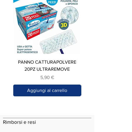
PANNO CATTURAPOLVERE
STROFINACCIO IN C
20PZ ULTRAREMOVE
Prezzo
5,90 €
Aggiungi al carrello
Rimborsi e resi