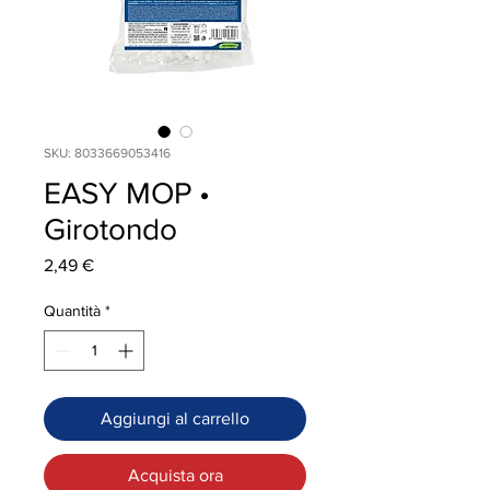
SKU: 8033669053416
EASY MOP •
Girotondo
Prezzo
2,49 €
Quantità
*
Aggiungi al carrello
Acquista ora