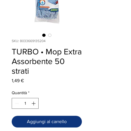
SKU: 8033669135204
TURBO • Mop Extra
Assorbente 50
strati
Prezzo
1,49 €
Quantità
*
Aggiungi al carrello