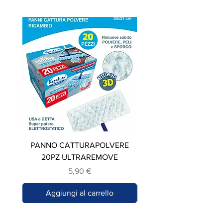
PANNO CATTURAPOLVERE
STROFINACCIO IN C
20PZ ULTRAREMOVE
Prezzo
5,90 €
Aggiungi al carrello