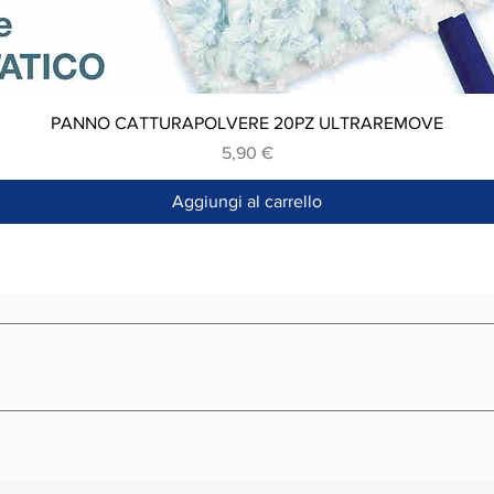
Vista rapida
PANNO CATTURAPOLVERE 20PZ ULTRAREMOVE
Prezzo
5,90 €
Aggiungi al carrello