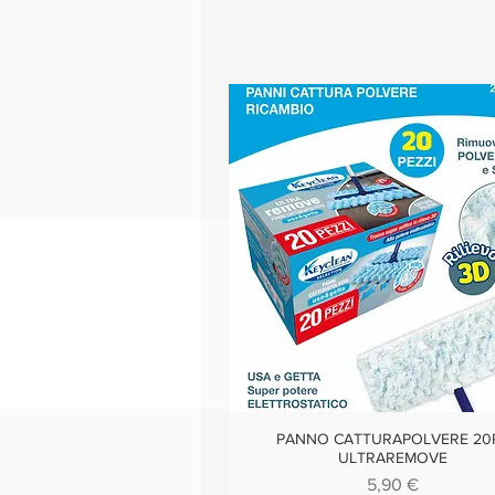
PANNO CATTURAPOLVERE 20
Vista rapida
ULTRAREMOVE
Prezzo
5,90 €