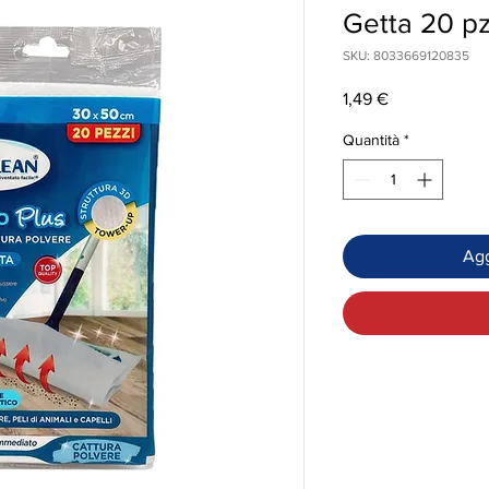
Getta 20 p
SKU: 8033669120835
Prezzo
1,49 €
Quantità
*
Agg