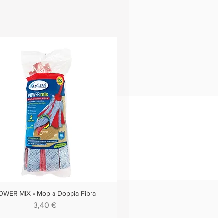
OWER MIX • Mop a Doppia Fibra
Vista rapida
Prezzo
3,40 €