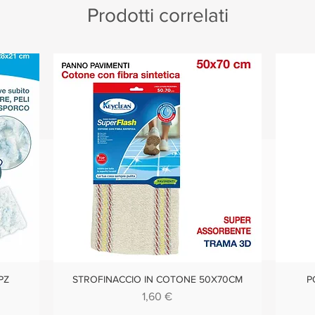
Prodotti correlati
PZ
STROFINACCIO IN COTONE 50X70CM
P
Vista rapida
Prezzo
1,60 €