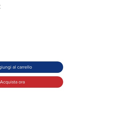
z
iungi al carrello
Acquista ora