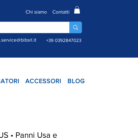
Chi siamo
Contatti
service@bibsrl.it
+39 0392847023
ATORI
ACCESSORI
BLOG
US • Panni Usa e