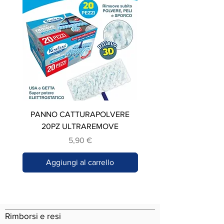
PANNO CATTURAPOLVERE
STROFINACCIO IN C
20PZ ULTRAREMOVE
Prezzo
5,90 €
Aggiungi al carrello
Rimborsi e resi