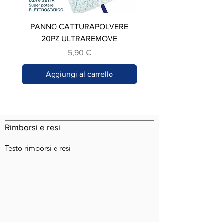
PANNO CATTURAPOLVERE
STROFINACCIO IN C
20PZ ULTRAREMOVE
Prezzo
5,90 €
Aggiungi al carrello
Rimborsi e resi
Testo rimborsi e resi