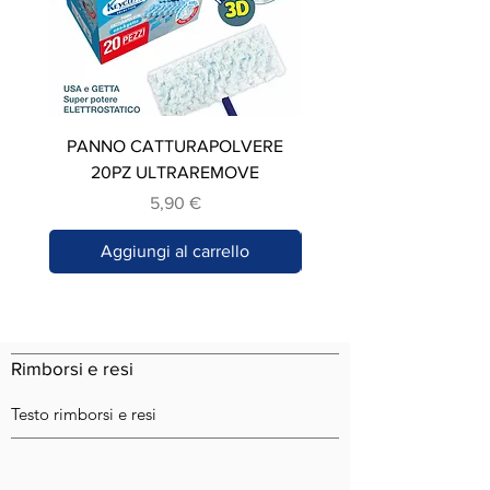
PANNO CATTURAPOLVERE
STROFINACCIO IN C
20PZ ULTRAREMOVE
Prezzo
5,90 €
Aggiungi al carrello
Rimborsi e resi
Testo rimborsi e resi