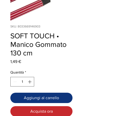
SKU: 8033669146903
SOFT TOUCH •
Manico Gommato
130 cm
Prezzo
1,49 €
Quantità
*
Aggiungi al carrello
Acquista ora