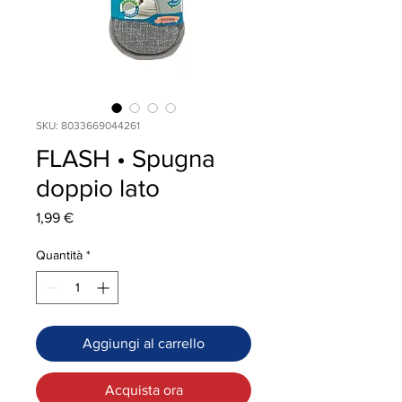
SKU: 8033669044261
FLASH • Spugna
doppio lato
Prezzo
1,99 €
Quantità
*
Aggiungi al carrello
Acquista ora