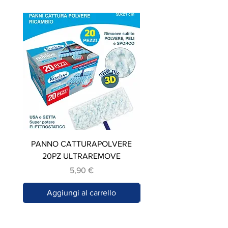
PANNO CATTURAPOLVERE
STROFINACCIO IN C
20PZ ULTRAREMOVE
Prezzo
5,90 €
Aggiungi al carrello