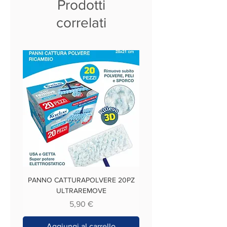
Prodotti
correlati
PANNO CATTURAPOLVERE 20PZ
ULTRAREMOVE
Prezzo
5,90 €
Aggiungi al carrello