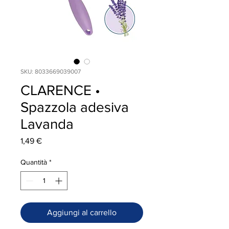
SKU: 8033669039007
CLARENCE •
Spazzola adesiva
Lavanda
Prezzo
1,49 €
Quantità
*
Aggiungi al carrello