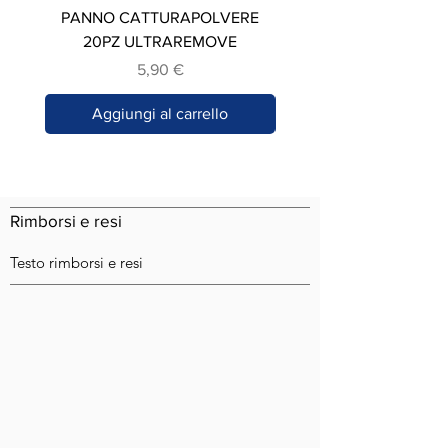
PANNO CATTURAPOLVERE
STROFINACCIO IN C
20PZ ULTRAREMOVE
Prezzo
5,90 €
Aggiungi al carrello
Rimborsi e resi
Testo rimborsi e resi