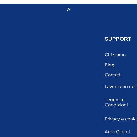
^
​SUPPORT
La pulizia di vetri e specchi
​Chi siamo
Blog
Contatti
Lavora con noi
Termini e
Condizioni
Privacy e cook
Area Clienti