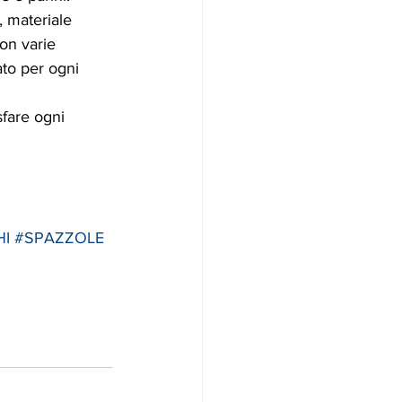
, materiale 
con varie 
ato per ogni 
fare ogni 
HI
#SPAZZOLE