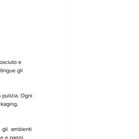
osciuto e 
tingue gli 
pulizia. Ogni 
ckaging, 
 gli  ambienti 
le e panni.