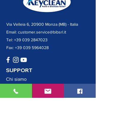
Via Velleia 6, 20900 Monza (MB) - Italia
Email:
customer.service@bibsrl.it
Tel:
+39 039 2847023
Fax:
+39 039 5964028
​SUPPORT
​Chi siamo
Blog
Contatti
Lavora con noi
Termini e
Condizioni
Privacy e cookies
PRODOTTI